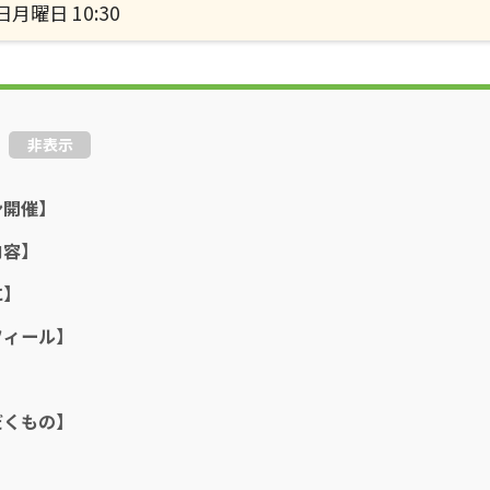
日月曜日 10:30
非表示
ン開催】
内容】
に】
フィール】
だくもの】