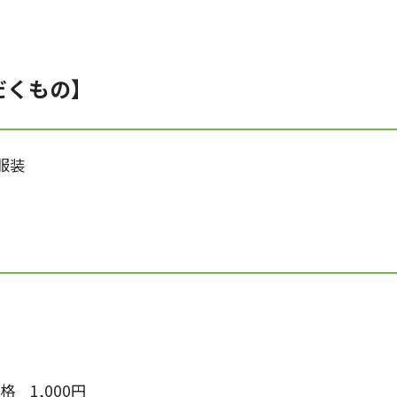
だくもの】
服装
格 1,000円