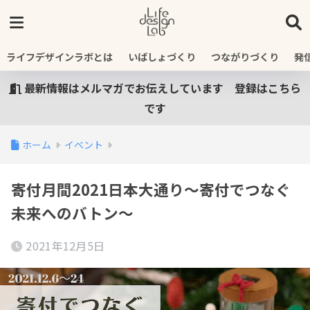
ライフデザインラボとは
いばしょづくり
つながりづくり
発
最新情報はメルマガでお伝えしています 登録はこちら
です
ホーム
イベント
寄付月間2021日本大通り〜寄付でつなぐ
未来へのバトン〜
2021年12月5日