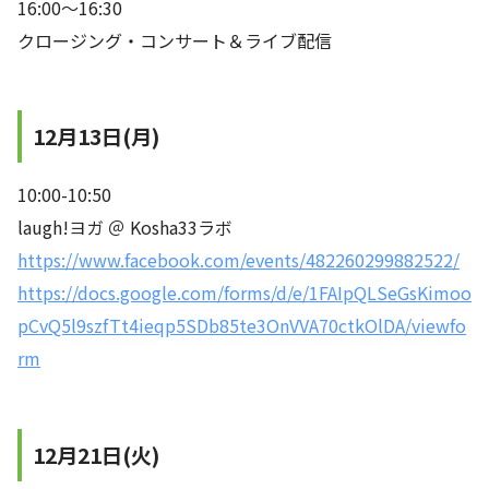
16:00～16:30
クロージング・コンサート＆ライブ配信
12月13日(月)
10:00-10:50
laugh!ヨガ ＠ Kosha33ラボ
https://www.facebook.com/events/482260299882522/
https://docs.google.com/forms/d/e/1FAIpQLSeGsKimoo
pCvQ5l9szfTt4ieqp5SDb85te3OnVVA70ctkOlDA/viewfo
rm
12月21日(火)